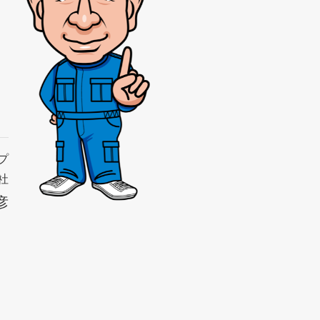
プ
社
彦