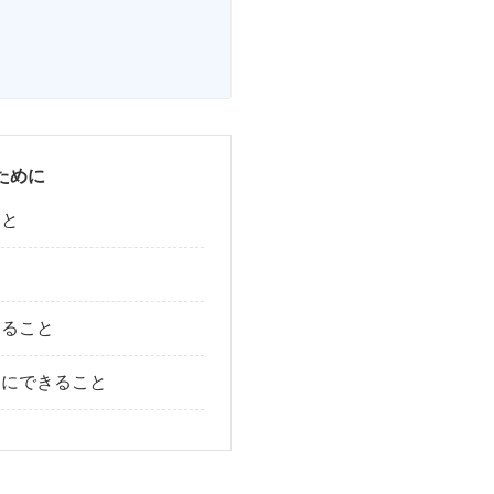
ために
こと
きること
切にできること