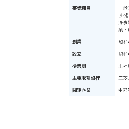
事業種目
一般
(外
浄事
業・
創業
昭和
設立
昭和
従業員
正社員
主要取引銀行
三菱
関連企業
中部