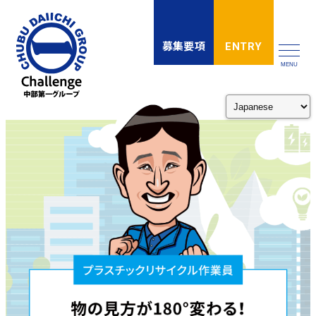
メ
イ
募集要項
ENTRY
ン
MENU
コ
ン
テ
ン
ツ
へ
移
動