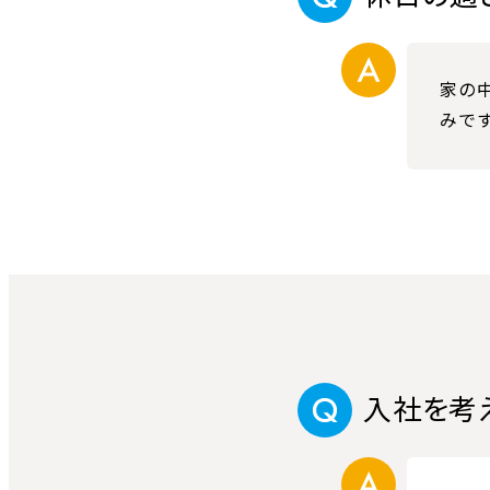
家の
みで
入社を考