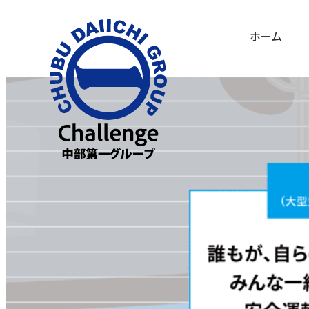
メ
ホーム
イ
ン
コ
ン
テ
ン
ツ
へ
移
動