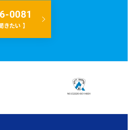
6-0081
聞きたい
】