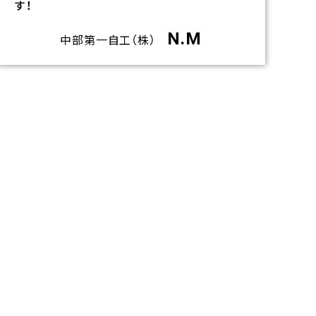
す！
N.M
中部第一自工（株）
リ
ン
ク