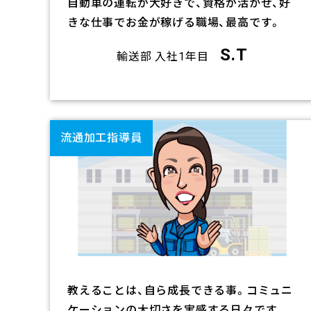
自動車の運転が大好きで、資格が活かせ、好
きな仕事でお金が稼げる職場、最高です。
S.T
輸送部 入社1年目
リ
ン
ク
流通加工指導員
教えることは、自ら成長できる事。コミュニ
ケーションの大切さを実感する日々です。