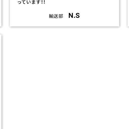
っています！！
N.S
輸送部
リ
ン
ク