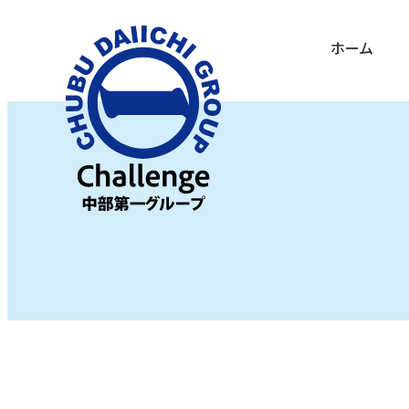
メ
ホーム
イ
ン
コ
ン
テ
ン
ツ
へ
移
動