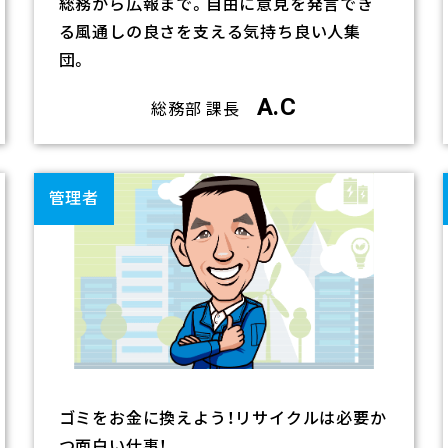
総務から広報まで。自由に意見を発言でき
る風通しの良さを支える気持ち良い人集
団。
A.C
総務部 課長
リ
ン
管理者
ク
ゴミをお金に換えよう！リサイクルは必要か
つ面白い仕事！