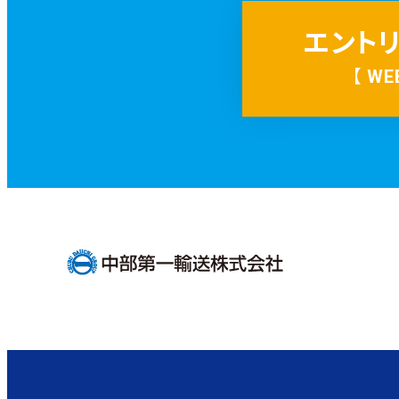
エント
【
WE
リ
ン
ク