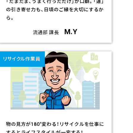
「たまたま、うまく行っただけ」が口癖。「運」
の引き寄せ力も、日頃のご縁を大切にするか
ら。
M.Y
流通部 課長
リ
ン
リサイクル作業員
ク
物の見方が180°変わる！リサイクルを仕事に
するとライフスタイルが一変する！