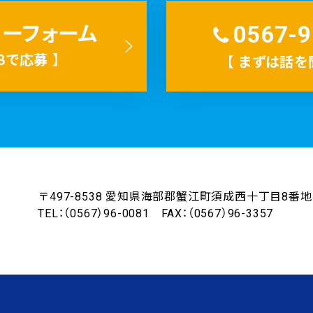
0567-9
リーフォーム
Bで応募
】
【
まずは話を
リ
ン
ク
〒497-8538
愛知県海部郡蟹江町須成西十丁目8番地
TEL：（0567）96-0081 FAX：（0567）96-3357