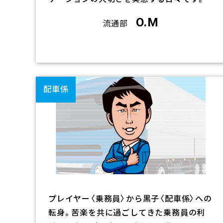
O.M
流通部
リ
ン
ク
配車係
プレイヤー〈乗務員〉から黒子〈配車係〉への
転身。苦楽を共に過ごしてきた乗務員の利