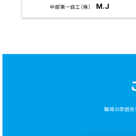
M.J
中部第一自工（株）
リ
ン
ク
職場の雰囲気